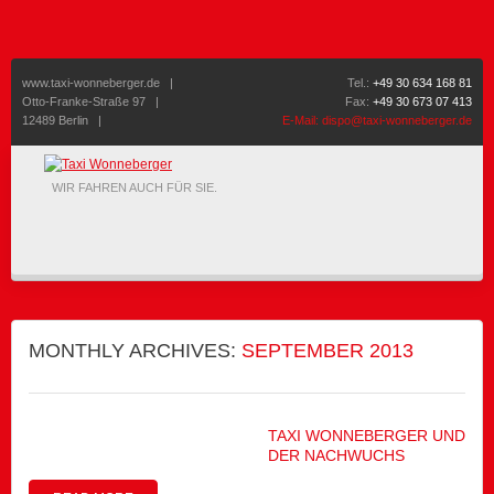
www.taxi-wonneberger.de
|
Tel.:
+49 30 634 168 81
Otto-Franke-Straße 97 |
Fax:
+49 30 673 07 413
12489 Berlin |
E-Mail:
dispo@taxi-wonneberger.de
WIR FAHREN AUCH FÜR SIE.
MONTHLY ARCHIVES:
SEPTEMBER 2013
TAXI WONNEBERGER UND
DER NACHWUCHS