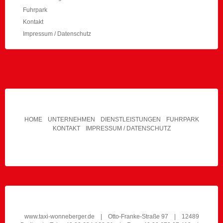
Fuhrpark
Kontakt
Impressum / Datenschutz
HOME
UNTERNEHMEN
DIENSTLEISTUNGEN
FUHRPARK
KONTAKT
IMPRESSUM / DATENSCHUTZ
www.taxi-wonneberger.de
| Otto-Franke-Straße 97 | 12489