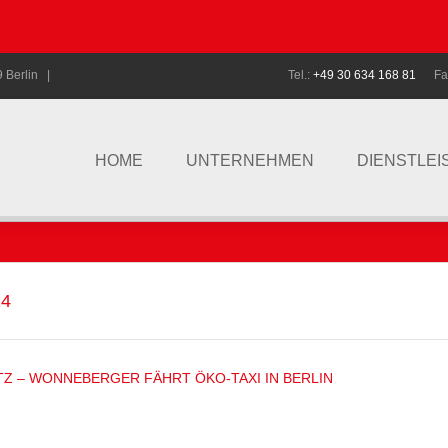
 Berlin |
Tel.:
+49 30 634 168 81
Fa
HOME
UNTERNEHMEN
DIENSTLE
4
ATZ – WONNEBERGER FÄHRT ÖKO-TAXI IN BERLIN