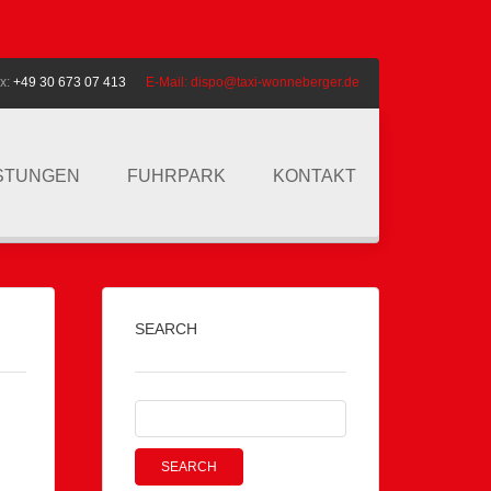
x:
+49 30 673 07 413
E-Mail:
dispo@taxi-wonneberger.de
ISTUNGEN
FUHRPARK
KONTAKT
SEARCH