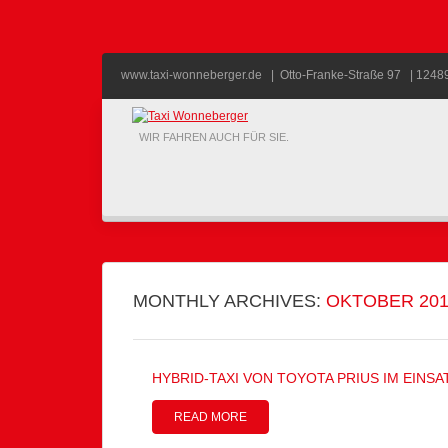
www.taxi-wonneberger.de
|
Otto-Franke-Straße 97 |
12489
WIR FAHREN AUCH FÜR SIE.
MONTHLY ARCHIVES:
OKTOBER 201
HYBRID-TAXI VON TOYOTA PRIUS IM EINS
READ MORE