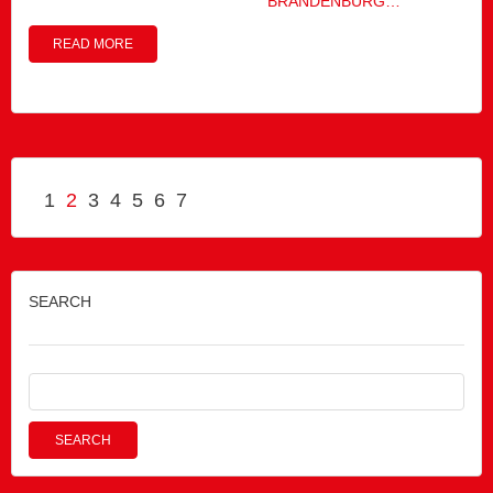
BRANDENBURG…
READ MORE
1
2
3
4
5
6
7
SEARCH