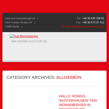
www.taxi-wonneberger.de
|
Tel.:
+49 30 634 168 81
Otto-Franke-Straße 97 |
Fax:
+49 30 673 07 413
12489 Berlin |
E-Mail:
dispo@taxi-wonneberger.de
WIR FAHREN AUCH FÜR SIE.
CATEGORY ARCHIVES:
ALLGEMEIN
HALLO, KÖNIGS
WUSTERHAUSEN! TAXI-
WONNEBERGER IN